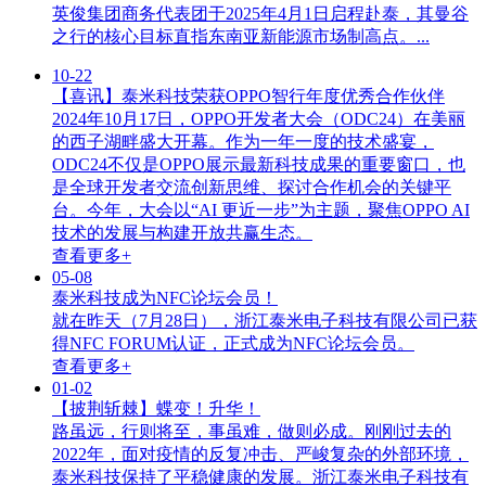
英俊集团商务代表团于2025年4月1日启程赴泰，其曼谷
之行的核心目标直指东南亚新能源市场制高点。...
10-22
【喜讯】泰米科技荣获OPPO智行年度优秀合作伙伴
2024年10月17日，OPPO开发者大会（ODC24）在美丽
的西子湖畔盛大开幕。作为一年一度的技术盛宴，
ODC24不仅是OPPO展示最新科技成果的重要窗口，也
是全球开发者交流创新思维、探讨合作机会的关键平
台。今年，大会以“AI 更近一步”为主题，聚焦OPPO AI
技术的发展与构建开放共赢生态。
查看更多+
05-08
泰米科技成为NFC论坛会员！
就在昨天（7月28日），浙江泰米电子科技有限公司已获
得NFC FORUM认证，正式成为NFC论坛会员。
查看更多+
01-02
【披荆斩棘】蝶变！升华！
路虽远，行则将至，事虽难，做则必成。刚刚过去的
2022年，面对疫情的反复冲击、严峻复杂的外部环境，
泰米科技保持了平稳健康的发展。浙江泰米电子科技有